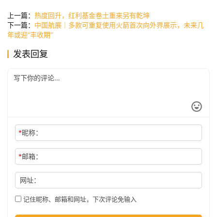
讯
上一篇：
热度回升，红利基金卷土重来另有乾坤
下一篇：
中国航展｜多款可重复使用火箭首次向外界展示，未来几
年或迎“丰收期”
公
发表回复
司
时
尚
*
昵称：
科
*
邮箱：
技
网址：
记住昵称、邮箱和网址，下次评论免输入