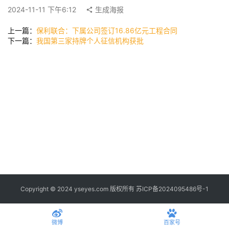
公
2024-11-11 下午6:12
生成海报
司
上一篇：
保利联合：下属公司签订16.86亿元工程合同
下一篇：
我国第三家持牌个人征信机构获批
时
尚
科
技
Copyright © 2024 yseyes.com 版权所有
苏ICP备2024095486号-1
微博
百家号