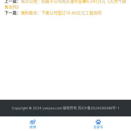
公
上一篇：
南京公用：控股子公司南京港华签署6,341万元《天然气销
司
售合同》
下一篇：
保利联合：下属公司签订16.86亿元工程合同
时
尚
科
技
Copyright © 2024 yseyes.com 版权所有
苏ICP备2024095486号-1
微博
百家号