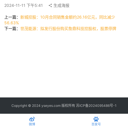
公
2024-11-11 下午5:41
生成海报
司
上一篇：
新城控股：10月合同销售金额约26.16亿元，同比减少
56.63%
下一篇：
世茂能源：拟发行股份购买詹鼎科技控股权，股票停牌
时
尚
科
技
Copyright © 2024 yseyes.com 版权所有
苏ICP备2024095486号-1
微博
百家号