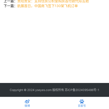
公
上一篇：
贵阳贵安：支持住房公积金购房首付款代际互助
司
下一篇：
航展首日，中国商飞签下130架飞机订单
时
尚
科
技
Copyright © 2024 yseyes.com 版权所有
苏ICP备2024095486号-1
微博
百家号