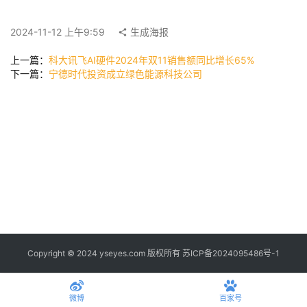
公
司
2024-11-12 上午9:59
生成海报
上一篇：
科大讯飞AI硬件2024年双11销售额同比增长65%
时
下一篇：
宁德时代投资成立绿色能源科技公司
尚
科
技
Copyright © 2024 yseyes.com 版权所有
苏ICP备2024095486号-1
微博
百家号