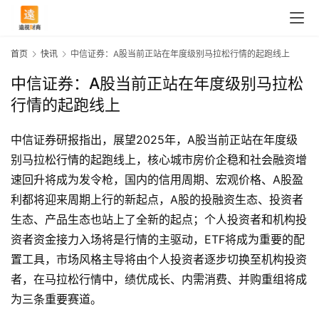
首页
快讯
中信证券：A股当前正站在年度级别马拉松行情的起跑线上
中信证券：A股当前正站在年度级别马拉松
行情的起跑线上
中信证券研报指出，展望2025年，A股当前正站在年度级
别马拉松行情的起跑线上，核心城市房价企稳和社会融资增
首
速回升将成为发令枪，国内的信用周期、宏观价格、A股盈
页
利都将迎来周期上行的新起点，A股的投融资生态、投资者
生态、产品生态也站上了全新的起点；个人投资者和机构投
资者资金接力入场将是行情的主驱动，ETF将成为重要的配
快
置工具，市场风格主导将由个人投资者逐步切换至机构投资
讯
者，在马拉松行情中，绩优成长、内需消费、并购重组将成
为三条重要赛道。